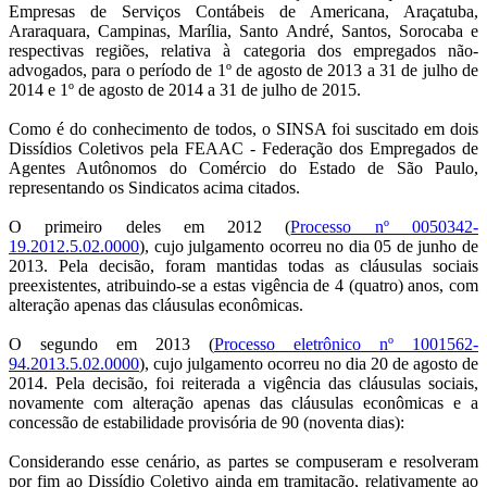
Empresas de Serviços Contábeis de Americana, Araçatuba,
Araraquara, Campinas, Marília, Santo André, Santos, Sorocaba e
respectivas regiões, relativa à categoria dos empregados não-
advogados, para o período de 1º de agosto de 2013 a 31 de julho de
2014 e 1º de agosto de 2014 a 31 de julho de 2015.
Como é do conhecimento de todos, o SINSA foi suscitado em dois
Dissídios Coletivos pela FEAAC - Federação dos Empregados de
Agentes Autônomos do Comércio do Estado de São Paulo,
representando os Sindicatos acima citados.
O primeiro deles em 2012 (
Processo nº 0050342-
19.2012.5.02.0000
), cujo julgamento ocorreu no dia 05 de junho de
2013. Pela decisão, foram mantidas todas as cláusulas sociais
preexistentes, atribuindo-se a estas vigência de 4 (quatro) anos, com
alteração apenas das cláusulas econômicas.
O segundo em 2013 (
Processo eletrônico nº 1001562-
94.2013.5.02.0000
), cujo julgamento ocorreu no dia 20 de agosto de
2014. Pela decisão, foi reiterada a vigência das cláusulas sociais,
novamente com alteração apenas das cláusulas econômicas e a
concessão de estabilidade provisória de 90 (noventa dias):
Considerando esse cenário, as partes se compuseram e resolveram
por fim ao Dissídio Coletivo ainda em tramitação, relativamente ao