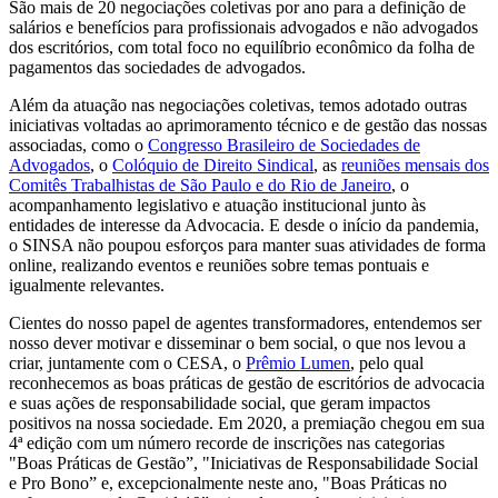
São mais de 20 negociações coletivas por ano para a definição de
salários e benefícios para profissionais advogados e não advogados
dos escritórios, com total foco no equilíbrio econômico da folha de
pagamentos das sociedades de advogados.
Além da atuação nas negociações coletivas, temos adotado outras
iniciativas voltadas ao aprimoramento técnico e de gestão das nossas
associadas, como o
Congresso Brasileiro de Sociedades de
Advogados
, o
Colóquio de Direito Sindical
, as
reuniões mensais dos
Comitês Trabalhistas de São Paulo e do Rio de Janeiro
, o
acompanhamento legislativo e atuação institucional junto às
entidades de interesse da Advocacia. E desde o início da pandemia,
o SINSA não poupou esforços para manter suas atividades de forma
online, realizando eventos e reuniões sobre temas pontuais e
igualmente relevantes.
Cientes do nosso papel de agentes transformadores, entendemos ser
nosso dever motivar e disseminar o bem social, o que nos levou a
criar, juntamente com o CESA, o
Prêmio Lumen
, pelo qual
reconhecemos as boas práticas de gestão de escritórios de advocacia
e suas ações de responsabilidade social, que geram impactos
positivos na nossa sociedade. Em 2020, a premiação chegou em sua
4ª edição com um número recorde de inscrições nas categorias
"Boas Práticas de Gestão”, "Iniciativas de Responsabilidade Social
e Pro Bono” e, excepcionalmente neste ano, "Boas Práticas no