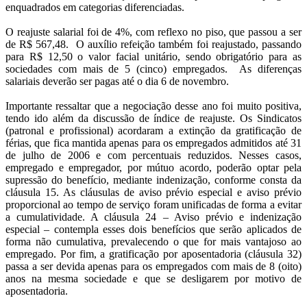
enquadrados em categorias diferenciadas.
O reajuste salarial foi de 4%, com reflexo no piso, que passou a ser
de R$ 567,48. O auxílio refeição também foi reajustado, passando
para R$ 12,50 o valor facial unitário, sendo obrigatório para as
sociedades com mais de 5 (cinco) empregados. As diferenças
salariais deverão ser pagas até o dia 6 de novembro.
Importante ressaltar que a negociação desse ano foi muito positiva,
tendo ido além da discussão de índice de reajuste. Os Sindicatos
(patronal e profissional) acordaram a extinção da gratificação de
férias, que fica mantida apenas para os empregados admitidos até 31
de julho de 2006 e com percentuais reduzidos. Nesses casos,
empregado e empregador, por mútuo acordo, poderão optar pela
supressão do benefício, mediante indenização, conforme consta da
cláusula 15. As cláusulas de aviso prévio especial e aviso prévio
proporcional ao tempo de serviço foram unificadas de forma a evitar
a cumulatividade. A cláusula 24 – Aviso prévio e indenização
especial – contempla esses dois benefícios que serão aplicados de
forma não cumulativa, prevalecendo o que for mais vantajoso ao
empregado. Por fim, a gratificação por aposentadoria (cláusula 32)
passa a ser devida apenas para os empregados com mais de 8 (oito)
anos na mesma sociedade e que se desligarem por motivo de
aposentadoria.