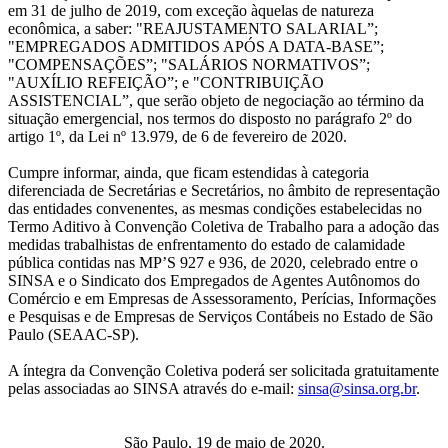
em 31 de julho de 2019, com exceção àquelas de natureza
econômica, a saber: "REAJUSTAMENTO SALARIAL”;
"EMPREGADOS ADMITIDOS APÓS A DATA-BASE”;
"COMPENSAÇÕES”; "SALÁRIOS NORMATIVOS”;
"AUXÍLIO REFEIÇÃO”; e "CONTRIBUIÇÃO
ASSISTENCIAL”, que serão objeto de negociação ao término da
situação emergencial, nos termos do disposto no parágrafo 2º do
artigo 1º, da Lei nº 13.979, de 6 de fevereiro de 2020.
Cumpre informar, ainda, que ficam estendidas à categoria
diferenciada de Secretárias e Secretários, no âmbito de representação
das entidades convenentes, as mesmas condições estabelecidas no
Termo Aditivo à Convenção Coletiva de Trabalho para a adoção das
medidas trabalhistas de enfrentamento do estado de calamidade
pública contidas nas MP’S 927 e 936, de 2020, celebrado entre o
SINSA e o Sindicato dos Empregados de Agentes Autônomos do
Comércio e em Empresas de Assessoramento, Perícias, Informações
e Pesquisas e de Empresas de Serviços Contábeis no Estado de São
Paulo (SEAAC-SP).
A íntegra da Convenção Coletiva poderá ser solicitada gratuitamente
pelas associadas ao SINSA através do e-mail:
sinsa@sinsa.org.br
.
São Paulo, 19 de maio de 2020.