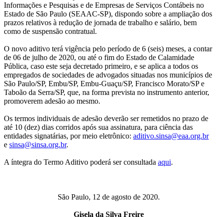
Informações e Pesquisas e de Empresas de Serviços Contábeis no
Estado de São Paulo (SEAAC-SP), dispondo sobre a ampliação dos
prazos relativos à redução de jornada de trabalho e salário, bem
como de suspensão contratual.
O novo aditivo terá vigência pelo período de 6 (seis) meses, a contar
de 06 de julho de 2020, ou até o fim do Estado de Calamidade
Pública, caso este seja decretado primeiro, e se aplica a todos os
empregados de sociedades de advogados situadas nos municípios de
São Paulo/SP, Embu/SP, Embu-Guaçu/SP, Francisco Morato/SP e
Taboão da Serra/SP, que, na forma prevista no instrumento anterior,
promoverem adesão ao mesmo.
Os termos individuais de adesão deverão ser remetidos no prazo de
até 10 (dez) dias corridos após sua assinatura, para ciência das
entidades signatárias, por meio eletrônico:
aditivo.sinsa@eaa.org.br
e
sinsa@sinsa.org.br
.
A íntegra do Termo Aditivo poderá ser consultada
aqui
.
São Paulo, 12 de agosto de 2020.
Gisela da Silva Freire